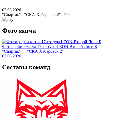
02.08.2026
"Спартак" - "СКА-Хабаровск-2" - 2:0
Фото матча
Фотографии матча 17-го тура LEON-Второй Лиги Б
"Спартак" — "СКА-Хабаровск-2"
02.08.2026
Составы команд