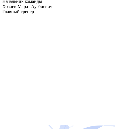
Начальник команды
Хозиев Марат Аузбиевич
Главный тренер