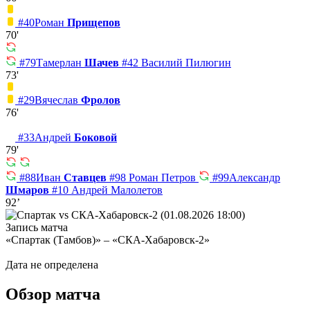
#40
Роман
Прищепов
70'
#79
Тамерлан
Шачев
#42
Василий Пилюгин
73'
#29
Вячеслав
Фролов
76'
#33
Андрей
Боковой
79'
#88
Иван
Ставцев
#98
Роман Петров
#99
Александр
Шмаров
#10
Андрей Малолетов
92’
Запись матча
«Спартак (Тамбов)» – «СКА-Хабаровск-2»
Дата не определена
Обзор матча