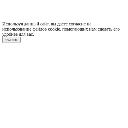
Используя данный сайт, вы даете согласие на
использование файлов cookie, помогающих нам сделать его
удобнее для вас.
принять