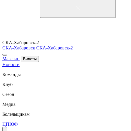
СКА-Хабаровск-2
СКА-Хабаровск
СКА-Хабаровск-2
Магазин
Билеты
Новости
Команды
Клуб
Сезон
Медиа
Болельщикам
ЦПЮФ