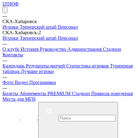
ЦПЮФ
---
СКА-Хабаровск
Игроки
Тренерский штаб
Персонал
СКА-Хабаровск-2
Игроки
Тренерский штаб
Персонал
---
О клубе
История
Руководство
Администрация
Стадион
Контакты
---
Календарь
Результаты матчей
Статистика игроков
Турнирная
таблица
Лучшие игроки
---
Фото
Видео
Программки
---
Билеты
Абонементы
PREMIUM
Стадион
Правила поведения
Места для МГН