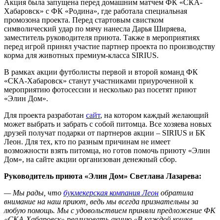
Акция была запущена перед домашним матчем ФК «СКА-
Хабаровск» с ФК «Родина», где работала специальная
промозона проекта. Перед стартовым свистком
символический удар по мячу нанесла Дарья Ширяева,
заместитель руководителя приюта. Также в мероприятиях
перед игрой принял участие партнер проекта по производству
корма для животных премиум-класса SIRIUS.
В рамках акции футболисты первой и второй команд ФК
«СКА-Хабаровск» станут участниками приуроченной к
мероприятию фотосессии и несколько раз посетят приют
«Элин Дом».
Для проекта разработан
сайт
, на котором каждый желающий
может выбрать и забрать с собой питомца. Все хозяева новых
друзей получат подарки от партнеров акции – SIRIUS и БК
Леон. Для тех, кто по разным причинам не имеет
возможности взять питомца, но готов помочь приюту «Элин
Дом», на сайте акции организован денежный сбор.
Руководитель приюта «Элин Дом» Светлана Лазарева:
— Мы рады, что
букмекерская компания Леон
обратила
внимание на наш приют, ведь мы всегда признательны за
любую помощь. Мы с удовольствием приняли предложение ФК
«СКА-Хабаровск» реализовать акцию «В каждой кошке