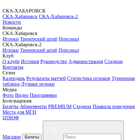
СКА-ХАБАРОВСК
СКА-Хабаровск
СКА-Хабаровск-2
Новости
Команды
СКА-Хабаровск
Игроки
Тренерский штаб
Персонал
СКА-Хабаровск-2
Игроки
Тренерский штаб
Персонал
Клуб
О клубе
История
Руководство
Администрация
Стадион
Контакты
Сезон
Календарь
Результаты матчей
Статистика игроков
Турнирная
таблица
Лучшие игроки
Медиа
Фото
Видео
Программки
Болельщикам
Билеты
Абонементы
PREMIUM
Стадион
Правила поведения
Места для МГН
ЦПЮФ
Магазин
Билеты