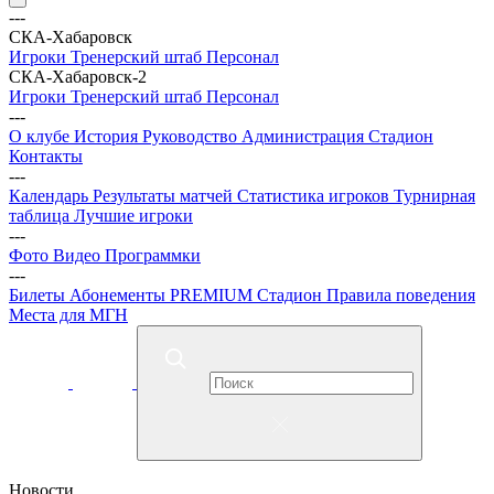
---
СКА-Хабаровск
Игроки
Тренерский штаб
Персонал
СКА-Хабаровск-2
Игроки
Тренерский штаб
Персонал
---
О клубе
История
Руководство
Администрация
Стадион
Контакты
---
Календарь
Результаты матчей
Статистика игроков
Турнирная
таблица
Лучшие игроки
---
Фото
Видео
Программки
---
Билеты
Абонементы
PREMIUM
Стадион
Правила поведения
Места для МГН
Новости