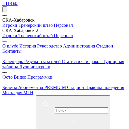
ЦПЮФ
---
СКА-Хабаровск
Игроки
Тренерский штаб
Персонал
СКА-Хабаровск-2
Игроки
Тренерский штаб
Персонал
---
О клубе
История
Руководство
Администрация
Стадион
Контакты
---
Календарь
Результаты матчей
Статистика игроков
Турнирная
таблица
Лучшие игроки
---
Фото
Видео
Программки
---
Билеты
Абонементы
PREMIUM
Стадион
Правила поведения
Места для МГН