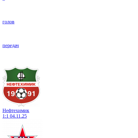
голов
передач
Нефтехимик
1:1
04.11.25