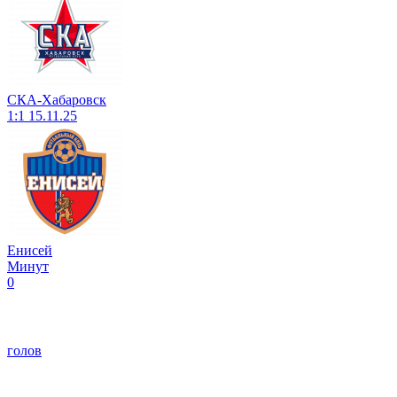
СКА-Хабаровск
1:1
15.11.25
Енисей
Минут
0
голов