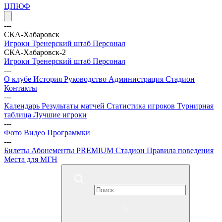
ЦПЮФ
---
СКА-Хабаровск
Игроки
Тренерский штаб
Персонал
СКА-Хабаровск-2
Игроки
Тренерский штаб
Персонал
---
О клубе
История
Руководство
Администрация
Стадион
Контакты
---
Календарь
Результаты матчей
Статистика игроков
Турнирная
таблица
Лучшие игроки
---
Фото
Видео
Программки
---
Билеты
Абонементы
PREMIUM
Стадион
Правила поведения
Места для МГН