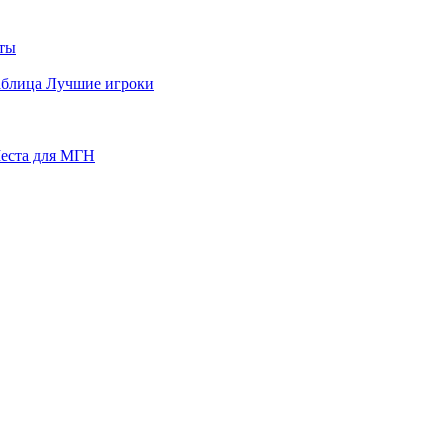
ты
аблица
Лучшие игроки
еста для МГН