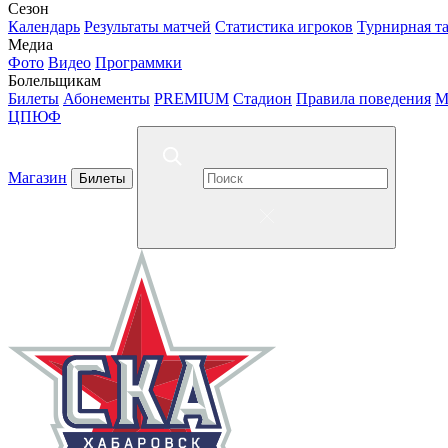
Сезон
Календарь
Результаты матчей
Статистика игроков
Турнирная т
Медиа
Фото
Видео
Программки
Болельщикам
Билеты
Абонементы
PREMIUM
Стадион
Правила поведения
М
ЦПЮФ
Магазин
Билеты