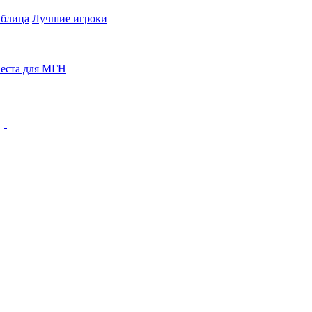
аблица
Лучшие игроки
еста для МГН