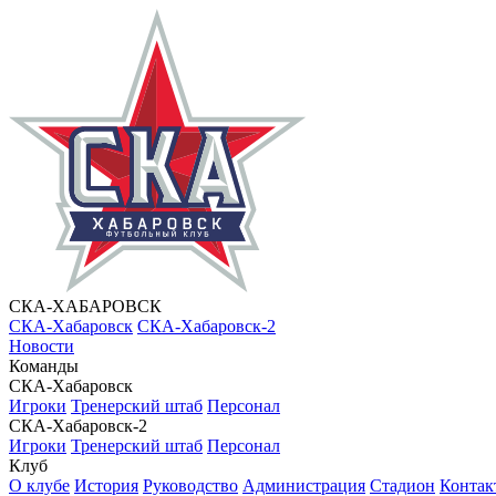
СКА-ХАБАРОВСК
СКА-Хабаровск
СКА-Хабаровск-2
Новости
Команды
СКА-Хабаровск
Игроки
Тренерский штаб
Персонал
СКА-Хабаровск-2
Игроки
Тренерский штаб
Персонал
Клуб
О клубе
История
Руководство
Администрация
Стадион
Контак