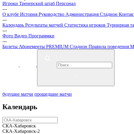
Игроки
Тренерский штаб
Персонал
---
О клубе
История
Руководство
Администрация
Стадион
Контак
---
Календарь
Результаты матчей
Статистика игроков
Турнирная т
---
Фото
Видео
Программки
---
Билеты
Абонементы
PREMIUM
Стадион
Правила поведения
М
будущие матчи
прошедшие матчи
Календарь
СКА-Хабаровск
СКА-Хабаровск-2