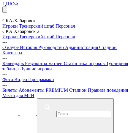
ЦПЮФ
---
СКА-Хабаровск
Игроки
Тренерский штаб
Персонал
СКА-Хабаровск-2
Игроки
Тренерский штаб
Персонал
---
О клубе
История
Руководство
Администрация
Стадион
Контакты
---
Календарь
Результаты матчей
Статистика игроков
Турнирная
таблица
Лучшие игроки
---
Фото
Видео
Программки
---
Билеты
Абонементы
PREMIUM
Стадион
Правила поведения
Места для МГН