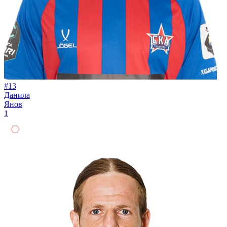
#13
Данила
Янов
1