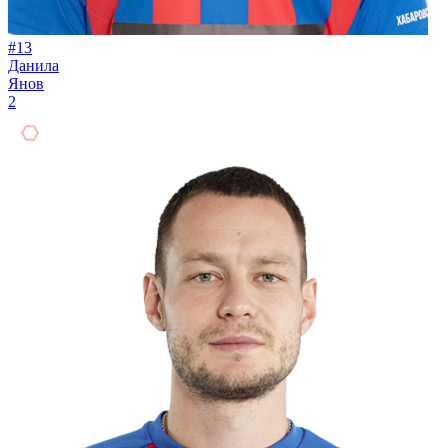
#13
Данила
Янов
2