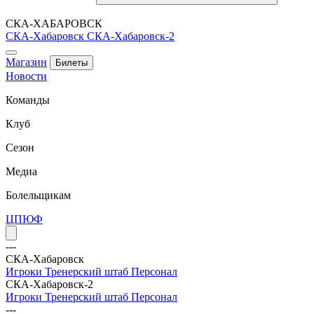
СКА-ХАБАРОВСК
СКА-Хабаровск
СКА-Хабаровск-2
Магазин
Билеты
Новости
Команды
Клуб
Сезон
Медиа
Болельщикам
ЦПЮФ
---
СКА-Хабаровск
Игроки
Тренерский штаб
Персонал
СКА-Хабаровск-2
Игроки
Тренерский штаб
Персонал
---