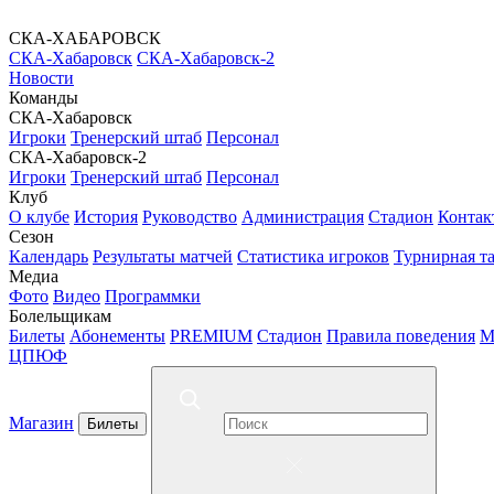
СКА-ХАБАРОВСК
СКА-Хабаровск
СКА-Хабаровск-2
Новости
Команды
СКА-Хабаровск
Игроки
Тренерский штаб
Персонал
СКА-Хабаровск-2
Игроки
Тренерский штаб
Персонал
Клуб
О клубе
История
Руководство
Администрация
Стадион
Контак
Сезон
Календарь
Результаты матчей
Статистика игроков
Турнирная т
Медиа
Фото
Видео
Программки
Болельщикам
Билеты
Абонементы
PREMIUM
Стадион
Правила поведения
М
ЦПЮФ
Магазин
Билеты