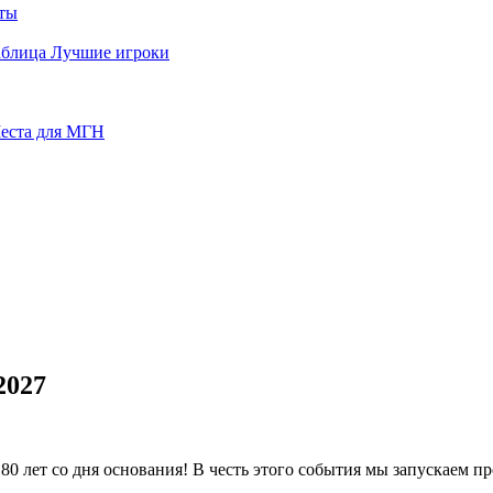
ты
аблица
Лучшие игроки
еста для МГН
2027
 лет со дня основания! В честь этого события мы запускаем пр