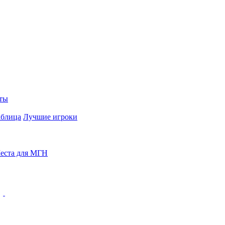
ты
аблица
Лучшие игроки
еста для МГН