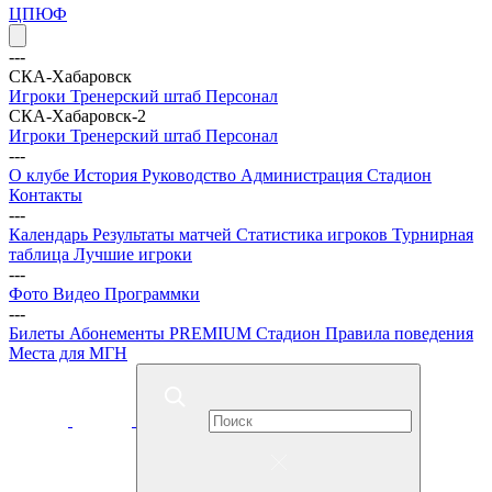
ЦПЮФ
---
СКА-Хабаровск
Игроки
Тренерский штаб
Персонал
СКА-Хабаровск-2
Игроки
Тренерский штаб
Персонал
---
О клубе
История
Руководство
Администрация
Стадион
Контакты
---
Календарь
Результаты матчей
Статистика игроков
Турнирная
таблица
Лучшие игроки
---
Фото
Видео
Программки
---
Билеты
Абонементы
PREMIUM
Стадион
Правила поведения
Места для МГН