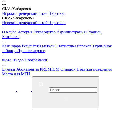
---
СКА-Хабаровск
Игроки
Тренерский штаб
Персонал
СКА-Хабаровск-2
Игроки
Тренерский штаб
Персонал
---
О клубе
История
Руководство
Администрация
Стадион
Контакты
---
Календарь
Результаты матчей
Статистика игроков
Турнирная
таблица
Лучшие игроки
---
Фото
Видео
Программки
---
Билеты
Абонементы
PREMIUM
Стадион
Правила поведения
Места для МГН