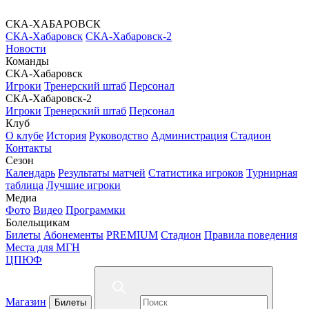
СКА-ХАБАРОВСК
СКА-Хабаровск
СКА-Хабаровск-2
Новости
Команды
СКА-Хабаровск
Игроки
Тренерский штаб
Персонал
СКА-Хабаровск-2
Игроки
Тренерский штаб
Персонал
Клуб
О клубе
История
Руководство
Администрация
Стадион
Контакты
Сезон
Календарь
Результаты матчей
Статистика игроков
Турнирная
таблица
Лучшие игроки
Медиа
Фото
Видео
Программки
Болельщикам
Билеты
Абонементы
PREMIUM
Стадион
Правила поведения
Места для МГН
ЦПЮФ
Магазин
Билеты