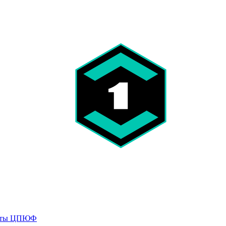
кты
ЦПЮФ