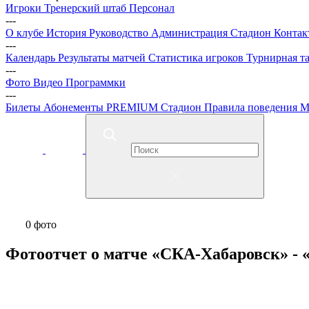
Игроки
Тренерский штаб
Персонал
---
О клубе
История
Руководство
Администрация
Стадион
Контак
---
Календарь
Результаты матчей
Статистика игроков
Турнирная т
---
Фото
Видео
Программки
---
Билеты
Абонементы
PREMIUM
Стадион
Правила поведения
М
0 фото
Фотоотчет о матче «СКА-Хабаровск» -