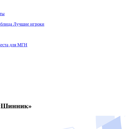
ты
аблица
Лучшие игроки
еста для МГН
 «Шинник»