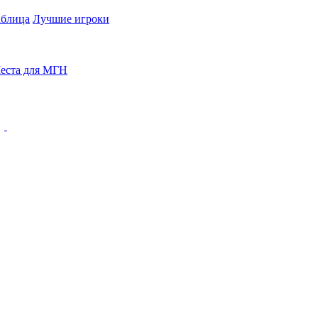
аблица
Лучшие игроки
еста для МГН