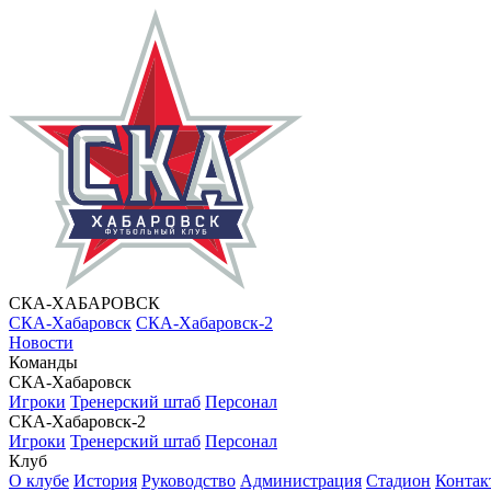
СКА-ХАБАРОВСК
СКА-Хабаровск
СКА-Хабаровск-2
Новости
Команды
СКА-Хабаровск
Игроки
Тренерский штаб
Персонал
СКА-Хабаровск-2
Игроки
Тренерский штаб
Персонал
Клуб
О клубе
История
Руководство
Администрация
Стадион
Контак