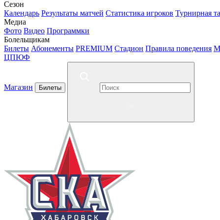
Сезон
Календарь
Результаты матчей
Статистика игроков
Турнирная т
Медиа
Фото
Видео
Программки
Болельщикам
Билеты
Абонементы
PREMIUM
Стадион
Правила поведения
М
ЦПЮФ
Магазин
Билеты