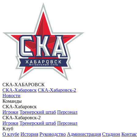
СКА-ХАБАРОВСК
СКА-Хабаровск
СКА-Хабаровск-2
Новости
Команды
СКА-Хабаровск
Игроки
Тренерский штаб
Персонал
СКА-Хабаровск-2
Игроки
Тренерский штаб
Персонал
Клуб
О клубе
История
Руководство
Администрация
Стадион
Контак