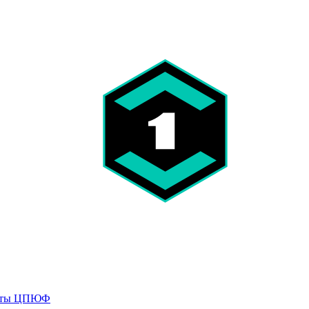
кты
ЦПЮФ