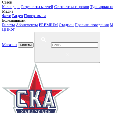
Сезон
Календарь
Результаты матчей
Статистика игроков
Турнирная т
Медиа
Фото
Видео
Программки
Болельщикам
Билеты
Абонементы
PREMIUM
Стадион
Правила поведения
М
ЦПЮФ
Магазин
Билеты