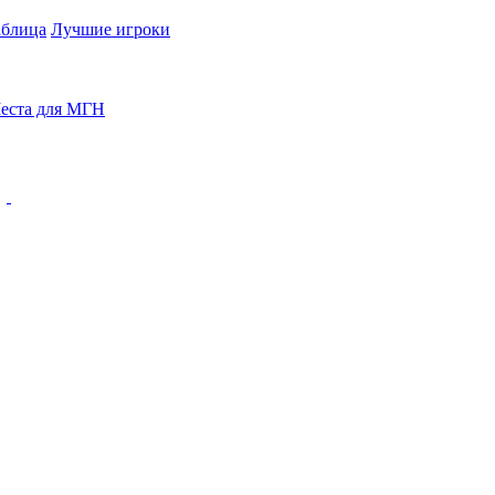
аблица
Лучшие игроки
еста для МГН