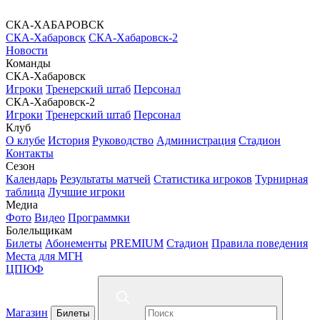
СКА-ХАБАРОВСК
СКА-Хабаровск
СКА-Хабаровск-2
Новости
Команды
СКА-Хабаровск
Игроки
Тренерский штаб
Персонал
СКА-Хабаровск-2
Игроки
Тренерский штаб
Персонал
Клуб
О клубе
История
Руководство
Администрация
Стадион
Контакты
Сезон
Календарь
Результаты матчей
Статистика игроков
Турнирная
таблица
Лучшие игроки
Медиа
Фото
Видео
Программки
Болельщикам
Билеты
Абонементы
PREMIUM
Стадион
Правила поведения
Места для МГН
ЦПЮФ
Магазин
Билеты