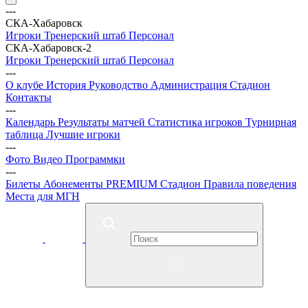
---
СКА-Хабаровск
Игроки
Тренерский штаб
Персонал
СКА-Хабаровск-2
Игроки
Тренерский штаб
Персонал
---
О клубе
История
Руководство
Администрация
Стадион
Контакты
---
Календарь
Результаты матчей
Статистика игроков
Турнирная
таблица
Лучшие игроки
---
Фото
Видео
Программки
---
Билеты
Абонементы
PREMIUM
Стадион
Правила поведения
Места для МГН