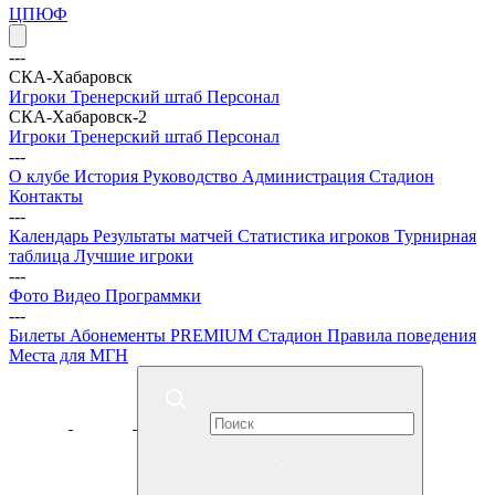
ЦПЮФ
---
СКА-Хабаровск
Игроки
Тренерский штаб
Персонал
СКА-Хабаровск-2
Игроки
Тренерский штаб
Персонал
---
О клубе
История
Руководство
Администрация
Стадион
Контакты
---
Календарь
Результаты матчей
Статистика игроков
Турнирная
таблица
Лучшие игроки
---
Фото
Видео
Программки
---
Билеты
Абонементы
PREMIUM
Стадион
Правила поведения
Места для МГН