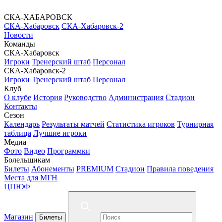
СКА-ХАБАРОВСК
СКА-Хабаровск
СКА-Хабаровск-2
Новости
Команды
СКА-Хабаровск
Игроки
Тренерский штаб
Персонал
СКА-Хабаровск-2
Игроки
Тренерский штаб
Персонал
Клуб
О клубе
История
Руководство
Администрация
Стадион
Контакты
Сезон
Календарь
Результаты матчей
Статистика игроков
Турнирная
таблица
Лучшие игроки
Медиа
Фото
Видео
Программки
Болельщикам
Билеты
Абонементы
PREMIUM
Стадион
Правила поведения
Места для МГН
ЦПЮФ
Магазин
Билеты