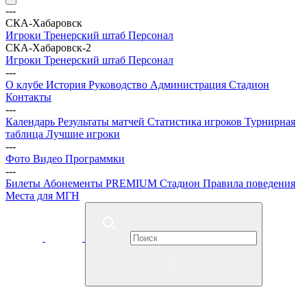
---
СКА-Хабаровск
Игроки
Тренерский штаб
Персонал
СКА-Хабаровск-2
Игроки
Тренерский штаб
Персонал
---
О клубе
История
Руководство
Администрация
Стадион
Контакты
---
Календарь
Результаты матчей
Статистика игроков
Турнирная
таблица
Лучшие игроки
---
Фото
Видео
Программки
---
Билеты
Абонементы
PREMIUM
Стадион
Правила поведения
Места для МГН