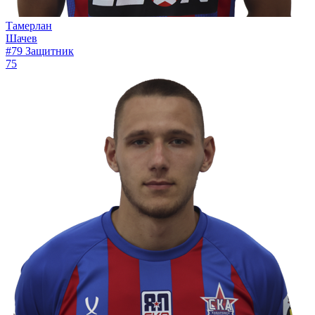
Тамерлан
Шачев
#79
Защитник
75