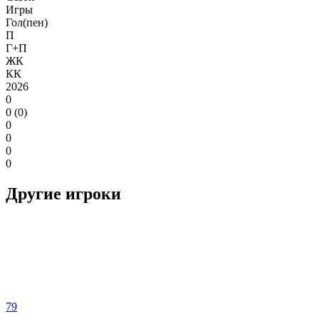
Игры
Гол(пен)
П
Г+П
ЖК
КК
2026
0
0 (0)
0
0
0
0
Другие игроки
79