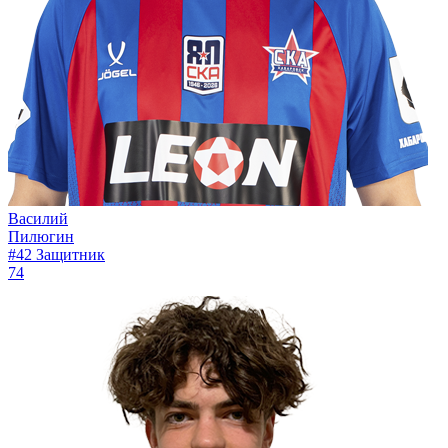
Василий
Пилюгин
#42
Защитник
74