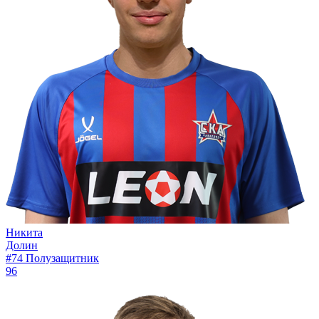
Никита
Долин
#74
Полузащитник
96