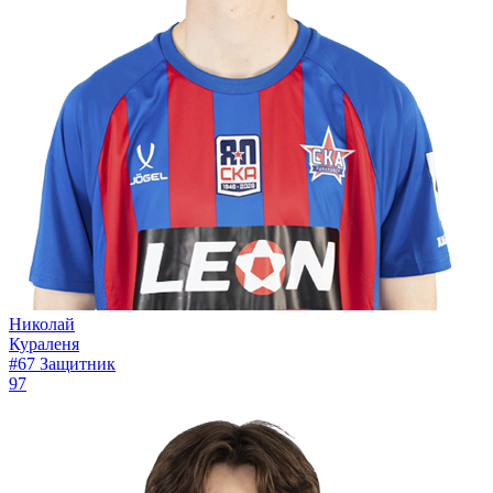
Николай
Кураленя
#67
Защитник
97