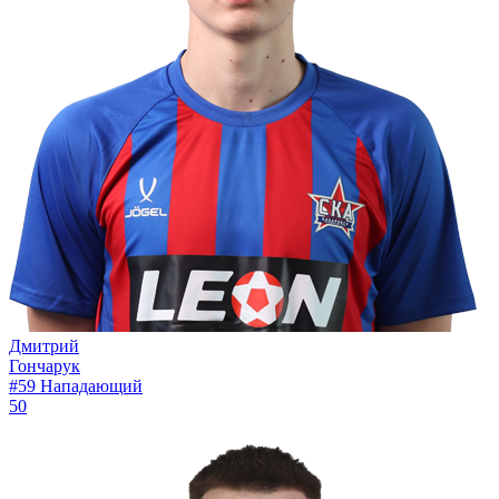
Дмитрий
Гончарук
#59
Нападающий
50