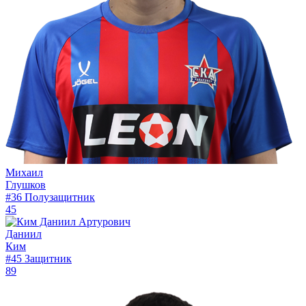
Михаил
Глушков
#36
Полузащитник
45
Даниил
Ким
#45
Защитник
89