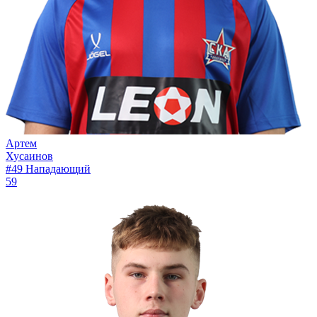
Артем
Хусаинов
#49
Нападающий
59