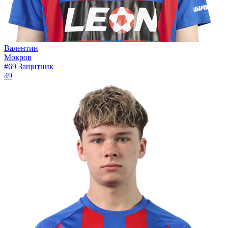
Валентин
Мокров
#69
Защитник
49