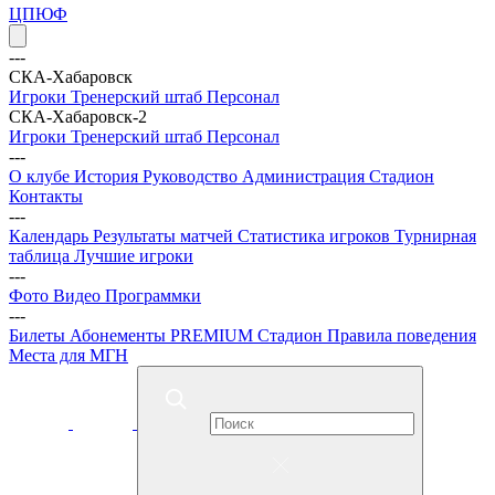
ЦПЮФ
---
СКА-Хабаровск
Игроки
Тренерский штаб
Персонал
СКА-Хабаровск-2
Игроки
Тренерский штаб
Персонал
---
О клубе
История
Руководство
Администрация
Стадион
Контакты
---
Календарь
Результаты матчей
Статистика игроков
Турнирная
таблица
Лучшие игроки
---
Фото
Видео
Программки
---
Билеты
Абонементы
PREMIUM
Стадион
Правила поведения
Места для МГН