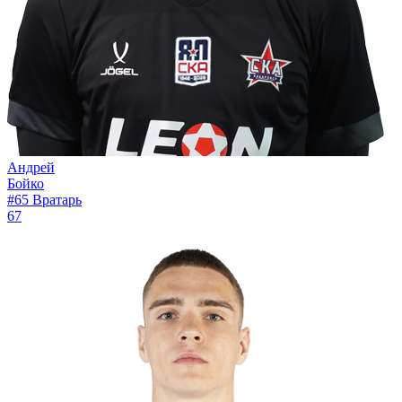
Андрей
Бойко
#65
Вратарь
67