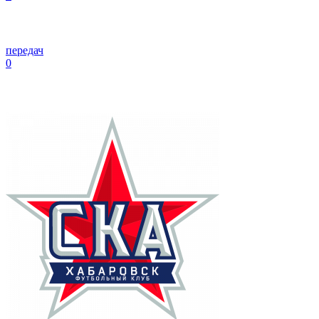
передач
0