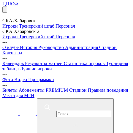
ЦПЮФ
---
СКА-Хабаровск
Игроки
Тренерский штаб
Персонал
СКА-Хабаровск-2
Игроки
Тренерский штаб
Персонал
---
О клубе
История
Руководство
Администрация
Стадион
Контакты
---
Календарь
Результаты матчей
Статистика игроков
Турнирная
таблица
Лучшие игроки
---
Фото
Видео
Программки
---
Билеты
Абонементы
PREMIUM
Стадион
Правила поведения
Места для МГН