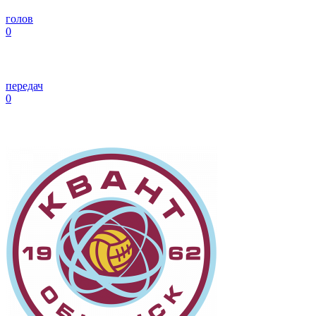
голов
0
передач
0