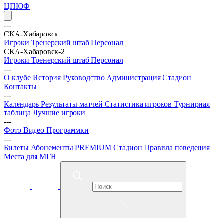
ЦПЮФ
---
СКА-Хабаровск
Игроки
Тренерский штаб
Персонал
СКА-Хабаровск-2
Игроки
Тренерский штаб
Персонал
---
О клубе
История
Руководство
Администрация
Стадион
Контакты
---
Календарь
Результаты матчей
Статистика игроков
Турнирная
таблица
Лучшие игроки
---
Фото
Видео
Программки
---
Билеты
Абонементы
PREMIUM
Стадион
Правила поведения
Места для МГН