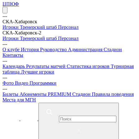
ЦПЮФ
---
СКА-Хабаровск
Игроки
Тренерский штаб
Персонал
СКА-Хабаровск-2
Игроки
Тренерский штаб
Персонал
---
О клубе
История
Руководство
Администрация
Стадион
Контакты
---
Календарь
Результаты матчей
Статистика игроков
Турнирная
таблица
Лучшие игроки
---
Фото
Видео
Программки
---
Билеты
Абонементы
PREMIUM
Стадион
Правила поведения
Места для МГН