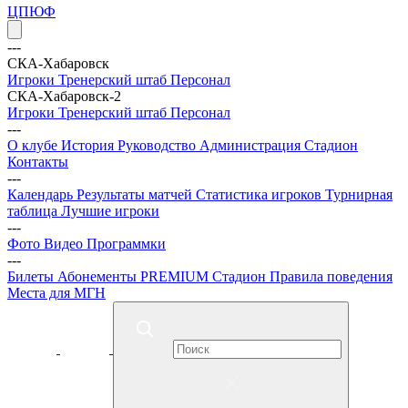
ЦПЮФ
---
СКА-Хабаровск
Игроки
Тренерский штаб
Персонал
СКА-Хабаровск-2
Игроки
Тренерский штаб
Персонал
---
О клубе
История
Руководство
Администрация
Стадион
Контакты
---
Календарь
Результаты матчей
Статистика игроков
Турнирная
таблица
Лучшие игроки
---
Фото
Видео
Программки
---
Билеты
Абонементы
PREMIUM
Стадион
Правила поведения
Места для МГН