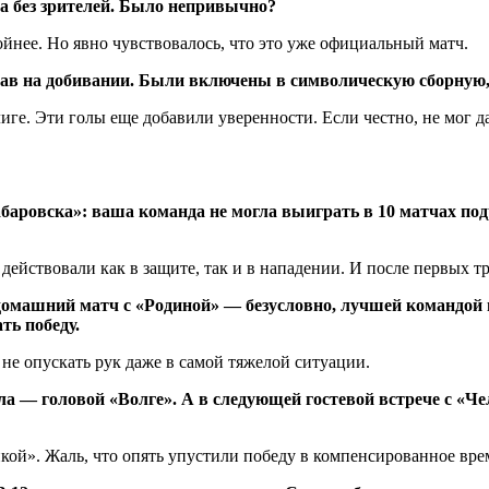
а без зрителей. Было непривычно?
ойнее. Но явно чувствовалось, что это уже официальный матч.
грав на добивании. Были включены в символическую сборную
ге. Эти голы еще добавили уверенности. Если честно, не мог д
баровска»: ваша команда не могла выиграть в 10 матчах по
действовали как в защите, так и в нападении. И после первых т
домашний матч с «Родиной» — безусловно, лучшей командой в
ть победу.
 не опускать рук даже в самой тяжелой ситуации.
ла — головой «Волге». А в следующей гостевой встрече с «Че
йкой». Жаль, что опять упустили победу в компенсированное вре