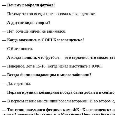
— Почему выбрали футбол?
— Потому что он всегда интересовал меня в детстве.
— А другие виды спорта?
— Нет, больше ничем не занимался.
— Когда оказались в СОШ Благовещенска?
— С 6 лет пошел.
— А когда поняли, что футбол — это серьезно, что может ст
— Наверное, лет в 15-16. Когда начал выступать в ЮФЛ.
— Всегда были нападающим и много забивали?
— Да, с детства.
— Первая крупная командная победа была добыта в сентябр
— В первом сезоне мы финишировали вторыми. И во втором сде
— Тот сезон получился феерическим. ФК «Благовещенск» выи
трио с Савелием Полухиным и Максимом Поповым буквальн