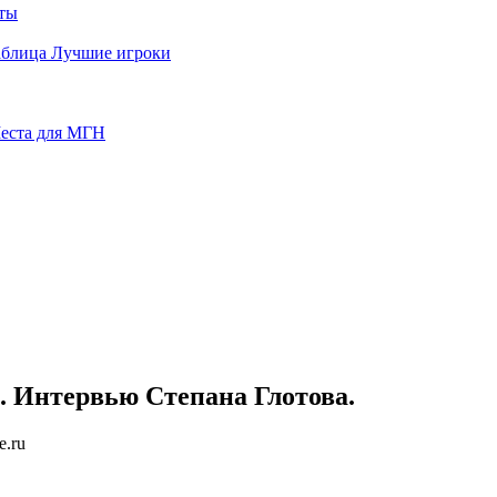
ты
аблица
Лучшие игроки
еста для МГН
». Интервью Степана Глотова.
.ru