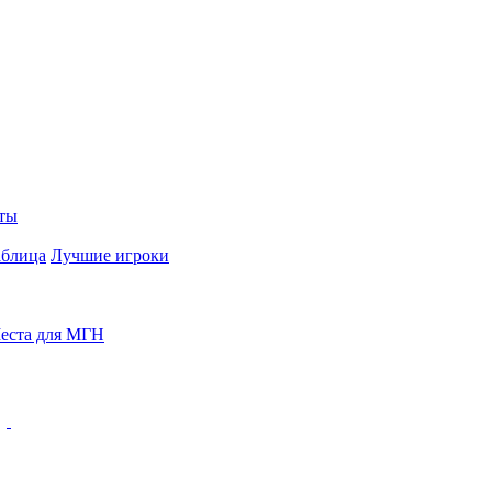
ты
аблица
Лучшие игроки
еста для МГН