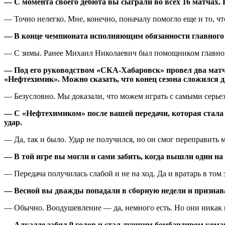
— С момента своего дебюта вы сыграли во всех 16 матчах.
— Точно нелегко. Мне, конечно, поначалу помогло еще и то, ч
— В конце чемпионата исполняющим обязанности главного 
— С зимы. Ранее Михаил Николаевич был помощником главног
— Под его руководством «СКА-Хабаровск» провел два матча
«Нефтехимик». Можно сказать, что конец сезона сложился
— Безусловно. Мы доказали, что можем играть с самыми серь
— С «Нефтехимиком» после вашей передачи, которая стала 
удар.
— Да, так и было. Удар не получился, но он смог переправить м
— В той игре вы могли и сами забить, когда вышли один на
— Передача получилась слабой и не на ход. Да и вратарь в том
— Весной вы дважды попадали в сборную недели и признав
— Обычно. Воодушевление — да, немного есть. Но они никак 
— Алкалде забил 9 голов и стал лучшим бомбардиром коман