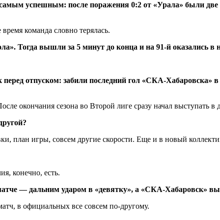
амым успешным: после поражения 0:2 от «Урала» были две н
 время команда словно терялась.
а». Тогда вышли за 5 минут до конца и на 91-й оказались в
к перед отпуском: забили последний гол «СКА-Хабаровска» в 
сле окончания сезона во Второй лиге сразу начал выступать в д
другой?
ки, план игры, совсем другие скорости. Еще и в новый коллекти
я, конечно, есть.
атче — дальним ударом в «девятку», а «СКА-Хабаровск» выи
атч, в официальных все совсем по-другому.