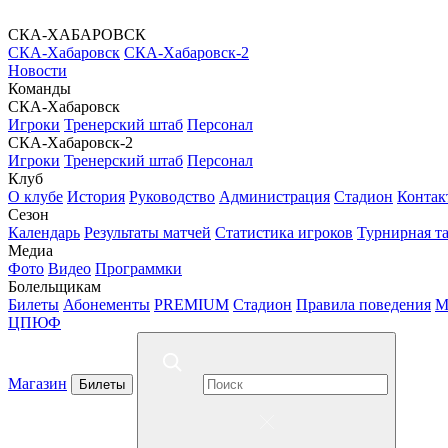
СКА-ХАБАРОВСК
СКА-Хабаровск
СКА-Хабаровск-2
Новости
Команды
СКА-Хабаровск
Игроки
Тренерский штаб
Персонал
СКА-Хабаровск-2
Игроки
Тренерский штаб
Персонал
Клуб
О клубе
История
Руководство
Администрация
Стадион
Контак
Сезон
Календарь
Результаты матчей
Статистика игроков
Турнирная т
Медиа
Фото
Видео
Программки
Болельщикам
Билеты
Абонементы
PREMIUM
Стадион
Правила поведения
М
ЦПЮФ
Магазин
Билеты