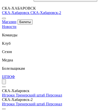
СКА-ХАБАРОВСК
СКА-Хабаровск
СКА-Хабаровск-2
Магазин
Билеты
Новости
Команды
Клуб
Сезон
Медиа
Болельщикам
ЦПЮФ
---
СКА-Хабаровск
Игроки
Тренерский штаб
Персонал
СКА-Хабаровск-2
Игроки
Тренерский штаб
Персонал
---