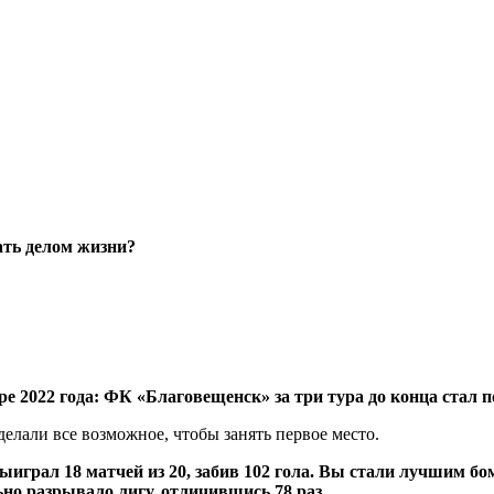
ать делом жизни?
е 2022 года: ФК «Благовещенск» за три тура до конца стал
лали все возможное, чтобы занять первое место.
грал 18 матчей из 20, забив 102 гола. Вы стали лучшим бом
о разрывало лигу, отличившись 78 раз.