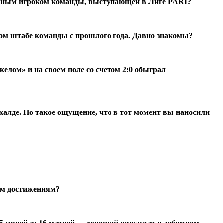
новным игроком команды, выступающей в Лиге PARI?
ом штабе команды с прошлого года. Давно знакомы?
лом» и на своем поле со счетом 2:0 обыграл
калде. Но такое ощущение, что в тот момент вы наносили
им достижениям?
5 мячей за 16 матчей — хороший результат в дебютном