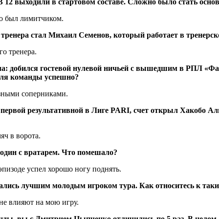
 В 12 выходили в стартовом составе. Сложно было стать ос
то был лимитчиком.
тренера стал Михаил Семенов, который работает в тренерск
о тренера.
: добился гостевой нулевой ничьей с вышедшим в РПЛ «Факе
 для команды успешно?
езными соперниками.
первой результативной в Лиге PARI, счет открыл Хакобо Ал
яч в ворота.
 один с вратарем. Что помешало?
 эпизоде успел хорошо ногу поднять.
ались лучшим молодым игроком тура. Как относитесь к так
не влияют на мою игру.
ды, вы с Дмитрием Цыпченко отличились по 5 раз. В целом 