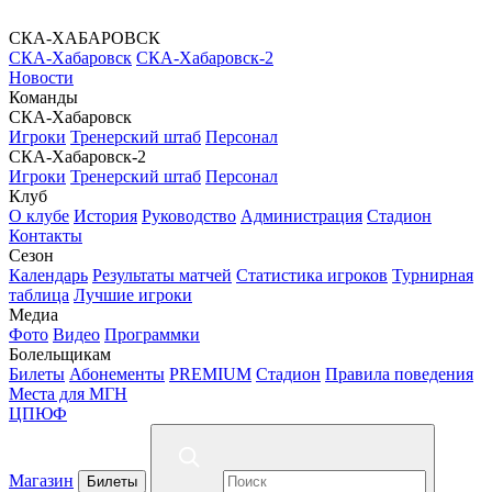
СКА-ХАБАРОВСК
СКА-Хабаровск
СКА-Хабаровск-2
Новости
Команды
СКА-Хабаровск
Игроки
Тренерский штаб
Персонал
СКА-Хабаровск-2
Игроки
Тренерский штаб
Персонал
Клуб
О клубе
История
Руководство
Администрация
Стадион
Контакты
Сезон
Календарь
Результаты матчей
Статистика игроков
Турнирная
таблица
Лучшие игроки
Медиа
Фото
Видео
Программки
Болельщикам
Билеты
Абонементы
PREMIUM
Стадион
Правила поведения
Места для МГН
ЦПЮФ
Магазин
Билеты