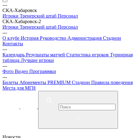
---
СКА-Хабаровск
Игроки
Тренерский штаб
Персонал
СКА-Хабаровск-2
Игроки
Тренерский штаб
Персонал
---
О клубе
История
Руководство
Администрация
Стадион
Контакты
---
Календарь
Результаты матчей
Статистика игроков
Турнирная
таблица
Лучшие игроки
---
Фото
Видео
Программки
---
Билеты
Абонементы
PREMIUM
Стадион
Правила поведения
Места для МГН
Новости