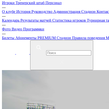
Игроки
Тренерский штаб
Персонал
---
О клубе
История
Руководство
Администрация
Стадион
Контак
---
Календарь
Результаты матчей
Статистика игроков
Турнирная т
---
Фото
Видео
Программки
---
Билеты
Абонементы
PREMIUM
Стадион
Правила поведения
М