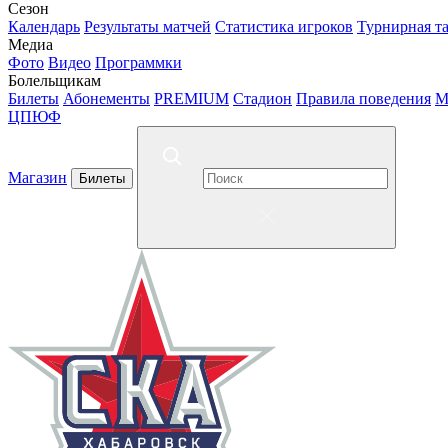
Сезон
Календарь
Результаты матчей
Статистика игроков
Турнирная т
Медиа
Фото
Видео
Программки
Болельщикам
Билеты
Абонементы
PREMIUM
Стадион
Правила поведения
М
ЦПЮФ
Магазин
Билеты