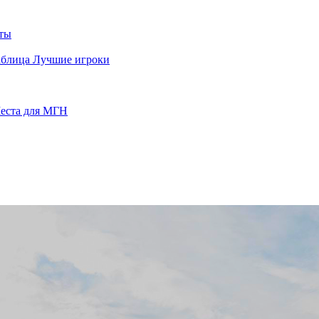
ты
аблица
Лучшие игроки
еста для МГН