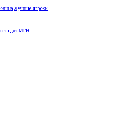
аблица
Лучшие игроки
еста для МГН