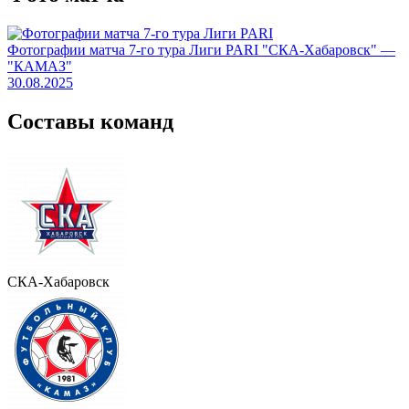
Фотографии матча 7-го тура Лиги PARI "СКА-Хабаровск" —
"КАМАЗ"
30.08.2025
Составы команд
СКА-Хабаровск