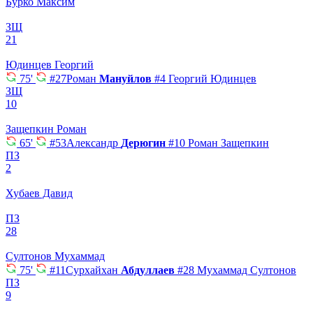
Бурко Максим
ЗЩ
21
Юдинцев Георгий
75'
#27
Роман
Мануйлов
#4
Георгий Юдинцев
ЗЩ
10
Защепкин Роман
65'
#53
Александр
Дерюгин
#10
Роман Защепкин
ПЗ
2
Хубаев Давид
ПЗ
28
Султонов Мухаммад
75'
#11
Сурхайхан
Абдуллаев
#28
Мухаммад Султонов
ПЗ
9