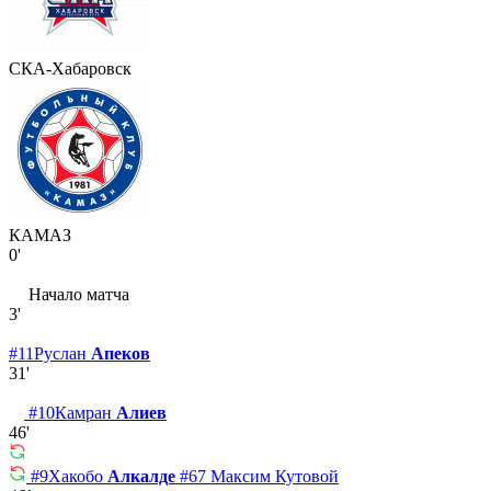
СКА-Хабаровск
КАМАЗ
0'
Начало матча
3'
#11
Руслан
Апеков
31'
#10
Камран
Алиев
46'
#9
Хакобо
Алкалде
#67
Максим Кутовой