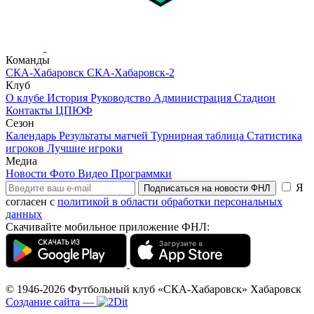
Команды
СКА-Хабаровск
СКА-Хабаровск-2
Клуб
О клубе
История
Руководство
Администрация
Стадион
Контакты
ЦПЮФ
Сезон
Календарь
Результаты матчей
Турнирная таблица
Статистика
игроков
Лучшие игроки
Медиа
Новости
Фото
Видео
Программки
Я
Подписаться на новости ФНЛ
согласен с
политикой в области обработки персональных
данных
Скачивайте мобильное приложение ФНЛ:
© 1946-2026
Футбольный клуб «СКА-Хабаровск»
Хабаровск
Создание сайта
—