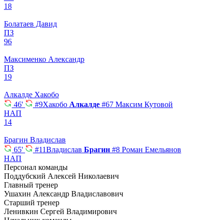
18
Болатаев Давид
ПЗ
96
Максименко Александр
ПЗ
19
Алкалде Хакобо
46'
#9
Хакобо
Алкалде
#67
Максим Кутовой
НАП
14
Брагин Владислав
65'
#11
Владислав
Брагин
#8
Роман Емельянов
НАП
Персонал команды
Поддубский Алексей Николаевич
Главный тренер
Ушахин Александр Владиславович
Старший тренер
Ленивкин Сергей Владимирович