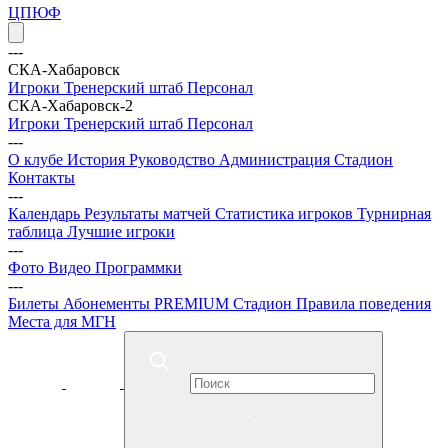
ЦПЮФ
---
СКА-Хабаровск
Игроки
Тренерский штаб
Персонал
СКА-Хабаровск-2
Игроки
Тренерский штаб
Персонал
---
О клубе
История
Руководство
Администрация
Стадион
Контакты
---
Календарь
Результаты матчей
Статистика игроков
Турнирная
таблица
Лучшие игроки
---
Фото
Видео
Программки
---
Билеты
Абонементы
PREMIUM
Стадион
Правила поведения
Места для МГН