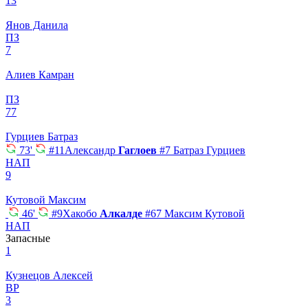
13
Янов Данила
ПЗ
7
Алиев Камран
ПЗ
77
Гурциев Батраз
73'
#11
Александр
Гаглоев
#7
Батраз Гурциев
НАП
9
Кутовой Максим
46'
#9
Хакобо
Алкалде
#67
Максим Кутовой
НАП
Запасные
1
Кузнецов Алексей
ВР
3